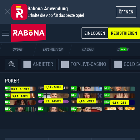
Rabona Anwendung
ÖFFNEN
Erhalte die App für das beste Spiel
EINLOGGEN
REGISTRIEREN
SPORT
LIVE-WETTEN
CASINO
DUELTY
neu
ANBIETER
TOP-LIVE-CASINO
GOLD S
POKER
0,5 €
 - 500 € 
NEU
NEU
NEU
0,5 €
 - 4.150 € 
NEU
NEU
NEU
NEU
0,1 €
 - 520 € 
1 €
 - 1.000 € 
0,5 €
 - 250 € 
NEU
NEU
0,1 €
 - 25 € 
NEU
NEU
NEU